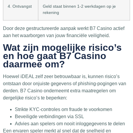
4. Ontvangst
Geld staat binnen 1-2 werkdagen op je
rekening
Door deze gestructureerde aanpak werkt B7 Casino actief
aan het waarborgen van jouw financiële veiligheid.
Wat zijn mogelijke risico’s
en hoe gaat B7 Casino
daarmee om?
Hoewel iDEAL zelf zeer betrouwbaar is, kunnen risico’s
ontstaan door onjuiste gegevens of phishing-pogingen van
derden. B7 Casino onderneemt extra maatregelen om
dergelijke risico’s te beperken:
Strikte KYC-controles om fraude te voorkomen
Beveiligde verbindingen via SSL
Advies aan spelers om nooit inloggegevens te delen
Een ervaren speler merkt al snel dat de snelheid en