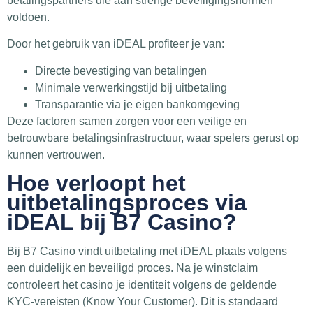
betalingspartners die aan strenge beveiligingsnormen
voldoen.
Door het gebruik van iDEAL profiteer je van:
Directe bevestiging van betalingen
Minimale verwerkingstijd bij uitbetaling
Transparantie via je eigen bankomgeving
Deze factoren samen zorgen voor een veilige en
betrouwbare betalingsinfrastructuur, waar spelers gerust op
kunnen vertrouwen.
Hoe verloopt het
uitbetalingsproces via
iDEAL bij B7 Casino?
Bij B7 Casino vindt uitbetaling met iDEAL plaats volgens
een duidelijk en beveiligd proces. Na je winstclaim
controleert het casino je identiteit volgens de geldende
KYC-vereisten (Know Your Customer). Dit is standaard