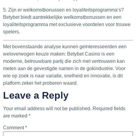
5. Zijn er welkomstbonussen en loyaliteitsprogramma’s?
Betybet biedt aantrekkelijke welkomstbonussen en een
loyaliteitsprogramma met exclusieve voordelen voor trouwe
spelers.
Met bovenstaande analyse kunnen geïnteresseerden een
weloverwogen keuze maken: Betybet Casino is een
moderne, betrouwbare partij die zich met vertrouwen kan
meten aan de gevestigde namen in de gokindustrie. Voor
wie op zoek is naar variatie, snelheid en innovatie, is dit
platform zeker het proberen waard.
Leave a Reply
Your email address will not be published.
Required fields
are marked
*
Comment
*