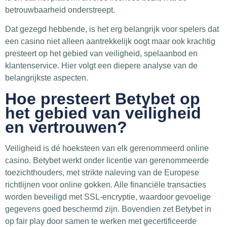
betrouwbaarheid onderstreept.
Dat gezegd hebbende, is het erg belangrijk voor spelers dat
een casino niet alleen aantrekkelijk oogt maar ook krachtig
presteert op het gebied van veiligheid, spelaanbod en
klantenservice. Hier volgt een diepere analyse van de
belangrijkste aspecten.
Hoe presteert Betybet op
het gebied van veiligheid
en vertrouwen?
Veiligheid is dé hoeksteen van elk gerenommeerd online
casino. Betybet werkt onder licentie van gerenommeerde
toezichthouders, met strikte naleving van de Europese
richtlijnen voor online gokken. Alle financiële transacties
worden beveiligd met SSL-encryptie, waardoor gevoelige
gegevens goed beschermd zijn. Bovendien zet Betybet in
op fair play door samen te werken met gecertificeerde