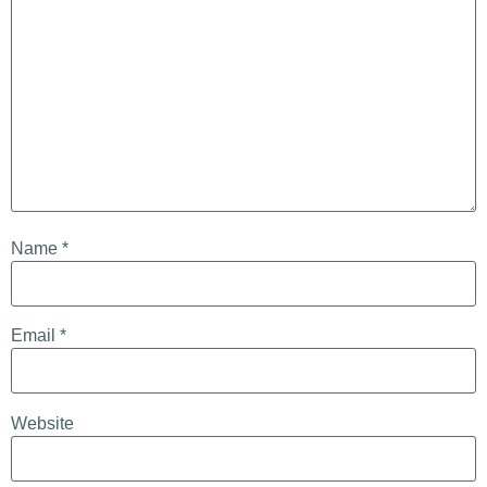
Name
*
Email
*
Website