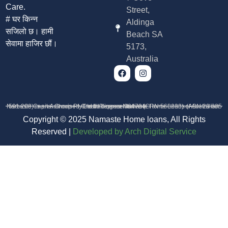
Care.
Street,
# घर किन्न
Aldinga
सजिलो छ। हामी
Beach SA
सेवामा हाजिर छौं।
5173,
Australia
Namaste Capital Group Pty Ltd trading as Namaste Home Loans (ABN 23 685 591 208) is an Authorised Credit Representative (CRN 568233) of Australian Credit Licence 384704
Copyright © 2025 Namaste Home loans, All Rights
Reserved |
D
eveloped by Arch Digital Service