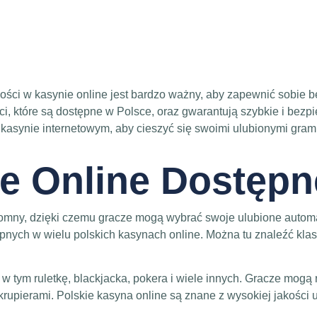
ci w kasynie online jest bardzo ważny, aby zapewnić sobie b
ści, które są dostępne w Polsce, oraz gwarantują szybkie i bezp
 kasynie internetowym, aby cieszyć się swoimi ulubionymi gra
 Online Dostępn
omny, dzięki czemu gracze mogą wybrać swoje ulubione automat
ępnych w wielu polskich kasynach online. Można tu znaleźć kl
, w tym ruletkę, blackjacka, pokera i wiele innych. Gracze mog
 krupierami. Polskie kasyna online są znane z wysokiej jakości 