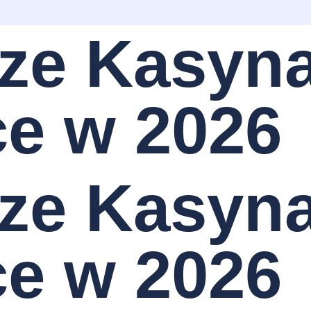
ze Kasyna
ce w 2026
ze Kasyna
ce w 2026