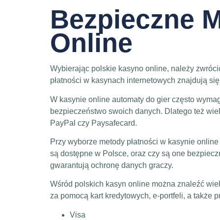
Bezpieczne M
Online
Wybierając polskie kasyno online, należy zwróc
płatności w kasynach internetowych znajdują się ka
W kasynie online automaty do gier często wymaga
bezpieczeństwo swoich danych. Dlatego też wiele
PayPal czy Paysafecard.
Przy wyborze metody płatności w kasynie online
są dostępne w Polsce, oraz czy są one bezpieczn
gwarantują ochronę danych graczy.
Wśród polskich kasyn online można znaleźć wiele
za pomocą kart kredytowych, e-portfeli, a także
Visa