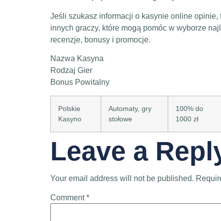
Jeśli szukasz informacji o kasynie online opinie
innych graczy, które mogą pomóc w wyborze najle
recenzje, bonusy i promocje.
Nazwa Kasyna
Rodzaj Gier
Bonus Powitalny
Polskie
Automaty, gry
100% do
Kasyno
stołowe
1000 zł
Leave a Repl
Your email address will not be published.
Requir
Comment
*