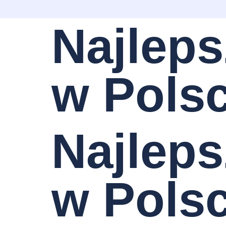
Najleps
w Pols
Najleps
w Pols