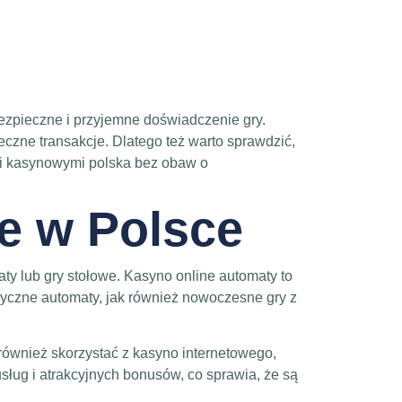
ezpieczne i przyjemne doświadczenie gry.
ieczne transakcje. Dlatego też warto sprawdzić,
mi kasynowymi polska bez obaw o
e w Polsce
y lub gry stołowe. Kasyno online automaty to
asyczne automaty, jak również nowoczesne gry z
ą również skorzystać z kasyno internetowego,
usług i atrakcyjnych bonusów, co sprawia, że są