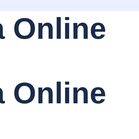
 Online
 Online