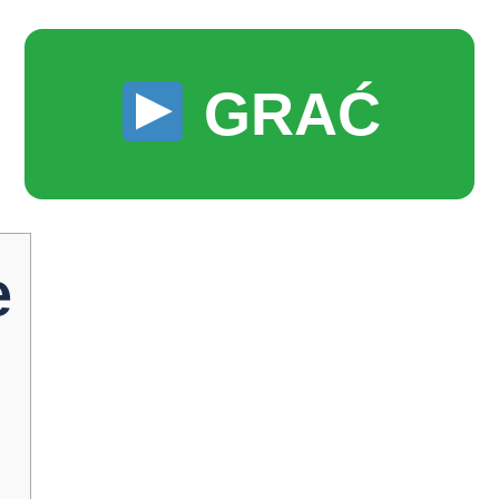
GRAĆ
е