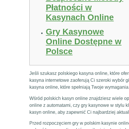
Płatności w
Kasynach Online
Gry Kasynowe
Online Dostępne w
Polsce
Jeśli szukasz polskiego kasyna online, które of
kasyna internetowe zaoferują Ci szeroki wybór g
kasyna online, które spełniają Twoje wymagania
Wśród polskich kasyn online znajdziesz wiele op
online z automatami, czy gry kasynowe w stylu 
kasyn online, aby zapewnić Ci najbardziej aktua
Przed rozpoczęciem gry w polskim kasynie online