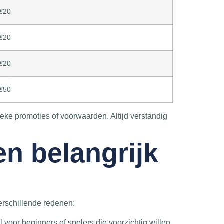
€20
€20
€20
€50
eke promoties of voorwaarden. Altijd verstandig
n belangrijk
erschillende redenen:
oor beginners of spelers die voorzichtig willen