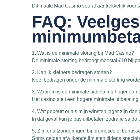
Dit maakt Mad Casino vooral aantrekkelijk voor s
FAQ: Veelges
minimumbetal
1. Wat is de minimale storting bij Mad Casino?
De minimale storting bedraagt meestal €10 bij p
2. Kan ik kleinere bedragen storten?
Nee, bedragen onder de minimale storting worde
3. Waarom is de minimale uitbetaling hoger dan 
Het casino stelt een hogere minimale uitbetalin
4. Wat gebeurt er als mijn winsten lager zijn dan
In dat geval kun je pas uitbetalen zodra je saldo 
5. Zijn er uitzonderingen bij promoties of bonuss
Soms gelden afwijkende limieten tijdens speciale