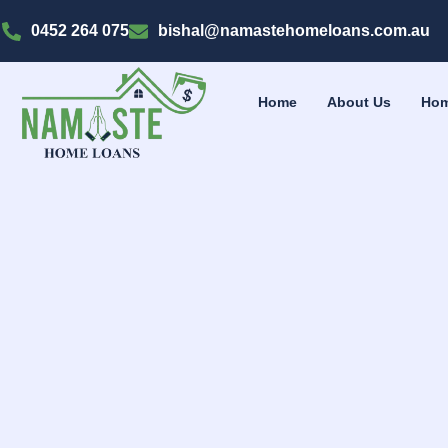
0452 264 075
bishal@namastehomeloans.com.au
Home
About Us
Hom