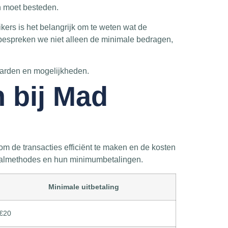
n moet besteden.
kers is het belangrijk om te weten wat de
kel bespreken we niet alleen de minimale bedragen,
aarden en mogelijkheden.
 bij Mad
om de transacties efficiënt te maken en de kosten
etaalmethodes en hun minimumbetalingen.
Minimale uitbetaling
€20