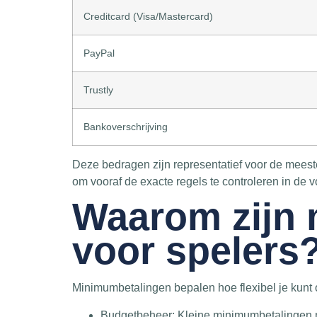
Creditcard (Visa/Mastercard)
PayPal
Trustly
Bankoverschrijving
Deze bedragen zijn representatief voor de meeste
om vooraf de exacte regels te controleren in de 
Waarom zijn 
voor spelers
Minimumbetalingen bepalen hoe flexibel je kunt 
Budgetbeheer: Kleine minimumbetalingen ma